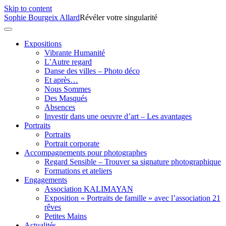
Skip to content
Sophie Bourgeix Allard
Révéler votre singularité
Expositions
Vibrante Humanité
L’Autre regard
Danse des villes – Photo déco
Et après…
Nous Sommes
Des Masqués
Absences
Investir dans une oeuvre d’art – Les avantages
Portraits
Portraits
Portrait corporate
Accompagnements pour photographes
Regard Sensible – Trouver sa signature photographique
Formations et ateliers
Engagements
Association KALIMAYAN
Exposition « Portraits de famille » avec l’association 21
rêves
Petites Mains
Actualités