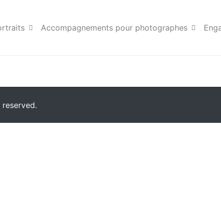
en_provence
rtraits
Accompagnements pour photographes
Eng
 reserved.