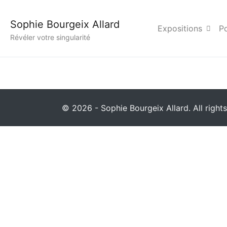
04photo_famille_Aix_
Sophie Bourgeix Allard
Expositions
Po
Révéler votre singularité
© 2026 - Sophie Bourgeix Allard. All rights