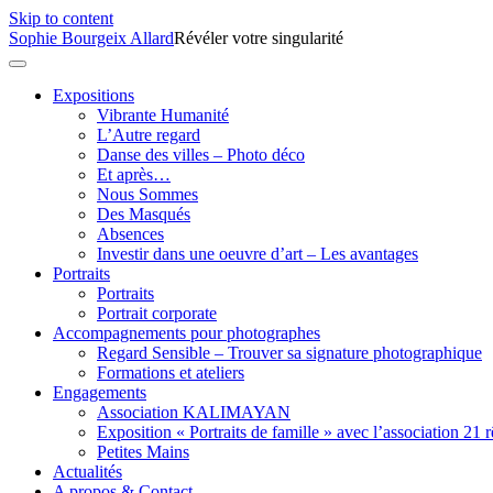
Skip to content
Sophie Bourgeix Allard
Révéler votre singularité
Expositions
Vibrante Humanité
L’Autre regard
Danse des villes – Photo déco
Et après…
Nous Sommes
Des Masqués
Absences
Investir dans une oeuvre d’art – Les avantages
Portraits
Portraits
Portrait corporate
Accompagnements pour photographes
Regard Sensible – Trouver sa signature photographique
Formations et ateliers
Engagements
Association KALIMAYAN
Exposition « Portraits de famille » avec l’association 21 
Petites Mains
Actualités
A propos & Contact