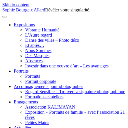
Skip to content
Sophie Bourgeix Allard
Révéler votre singularité
Expositions
Vibrante Humanité
L’Autre regard
Danse des villes – Photo déco
Et après…
Nous Sommes
Des Masqués
Absences
Investir dans une oeuvre d’art – Les avantages
Portraits
Portraits
Portrait corporate
Accompagnements pour photographes
Regard Sensible – Trouver sa signature photographique
Formations et ateliers
Engagements
Association KALIMAYAN
Exposition « Portraits de famille » avec l’association 21
rêves
Petites Mains
Actualités