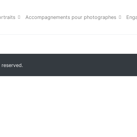
tos Aix Marseille06
rtraits
Accompagnements pour photographes
Eng
 reserved.