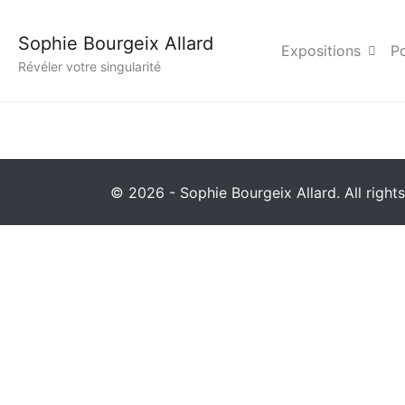
Envie Epicurieuse Pho
Sophie Bourgeix Allard
Expositions
Po
Révéler votre singularité
© 2026 - Sophie Bourgeix Allard. All rights