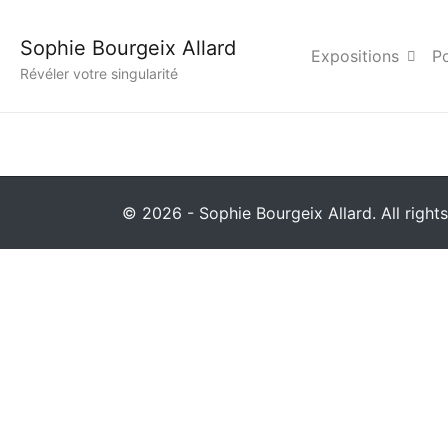
33Photo_de_famille_A
Sophie Bourgeix Allard
Expositions
Po
Révéler votre singularité
© 2026 - Sophie Bourgeix Allard. All rights