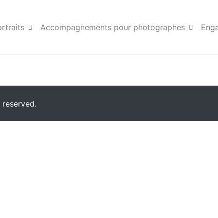
ixenprovence
rtraits
Accompagnements pour photographes
Eng
 reserved.