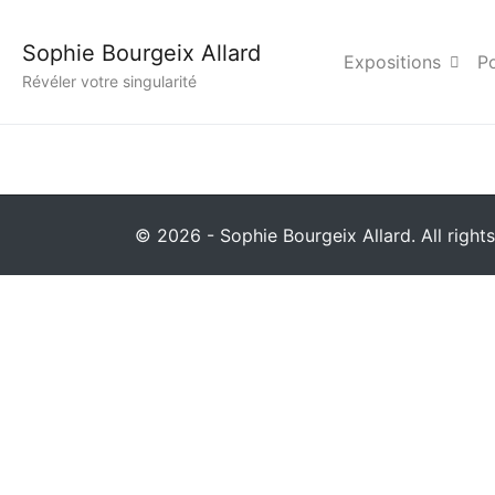
20150707->26 Corps 
Sophie Bourgeix Allard
Expositions
Po
Révéler votre singularité
© 2026 - Sophie Bourgeix Allard. All rights