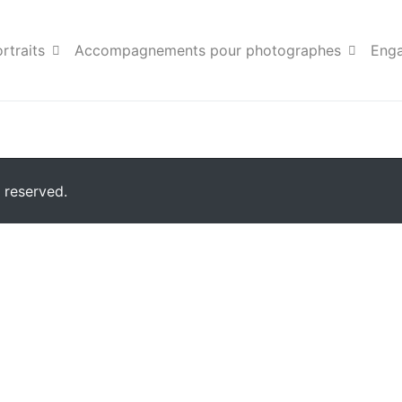
Accords Web v.2
rtraits
Accompagnements pour photographes
Eng
 reserved.