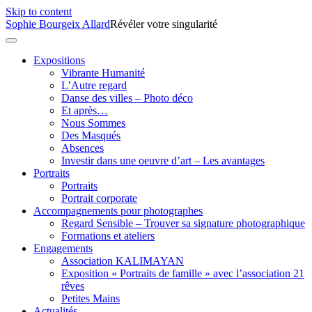
Skip to content
Sophie Bourgeix Allard
Révéler votre singularité
Expositions
Vibrante Humanité
L’Autre regard
Danse des villes – Photo déco
Et après…
Nous Sommes
Des Masqués
Absences
Investir dans une oeuvre d’art – Les avantages
Portraits
Portraits
Portrait corporate
Accompagnements pour photographes
Regard Sensible – Trouver sa signature photographique
Formations et ateliers
Engagements
Association KALIMAYAN
Exposition « Portraits de famille » avec l’association 21
rêves
Petites Mains
Actualités