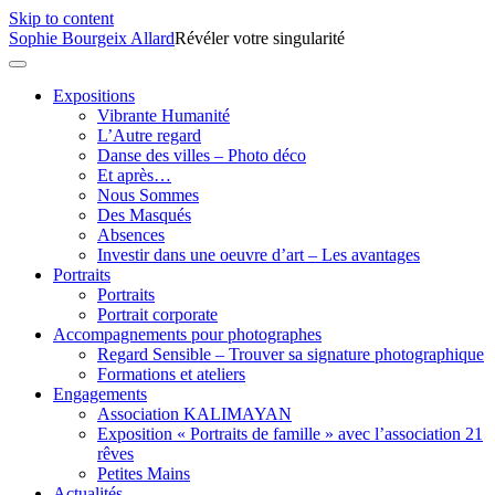
Skip to content
Sophie Bourgeix Allard
Révéler votre singularité
Expositions
Vibrante Humanité
L’Autre regard
Danse des villes – Photo déco
Et après…
Nous Sommes
Des Masqués
Absences
Investir dans une oeuvre d’art – Les avantages
Portraits
Portraits
Portrait corporate
Accompagnements pour photographes
Regard Sensible – Trouver sa signature photographique
Formations et ateliers
Engagements
Association KALIMAYAN
Exposition « Portraits de famille » avec l’association 21
rêves
Petites Mains
Actualités