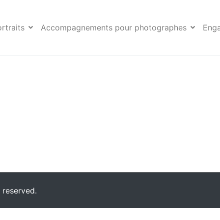
ie Bourgeix
rtraits
Accompagnements pour photographes
Eng
 reserved.