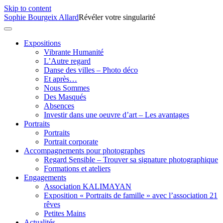
Skip to content
Sophie Bourgeix Allard
Révéler votre singularité
Expositions
Vibrante Humanité
L’Autre regard
Danse des villes – Photo déco
Et après…
Nous Sommes
Des Masqués
Absences
Investir dans une oeuvre d’art – Les avantages
Portraits
Portraits
Portrait corporate
Accompagnements pour photographes
Regard Sensible – Trouver sa signature photographique
Formations et ateliers
Engagements
Association KALIMAYAN
Exposition « Portraits de famille » avec l’association 21
rêves
Petites Mains
Actualités