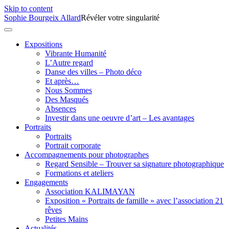
Skip to content
Sophie Bourgeix Allard
Révéler votre singularité
Expositions
Vibrante Humanité
L’Autre regard
Danse des villes – Photo déco
Et après…
Nous Sommes
Des Masqués
Absences
Investir dans une oeuvre d’art – Les avantages
Portraits
Portraits
Portrait corporate
Accompagnements pour photographes
Regard Sensible – Trouver sa signature photographique
Formations et ateliers
Engagements
Association KALIMAYAN
Exposition « Portraits de famille » avec l’association 21
rêves
Petites Mains
Actualités