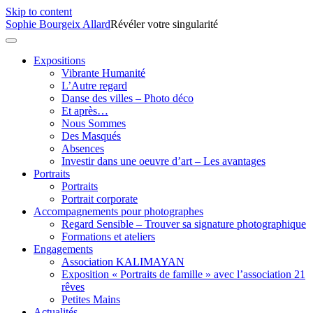
Skip to content
Sophie Bourgeix Allard
Révéler votre singularité
Expositions
Vibrante Humanité
L’Autre regard
Danse des villes – Photo déco
Et après…
Nous Sommes
Des Masqués
Absences
Investir dans une oeuvre d’art – Les avantages
Portraits
Portraits
Portrait corporate
Accompagnements pour photographes
Regard Sensible – Trouver sa signature photographique
Formations et ateliers
Engagements
Association KALIMAYAN
Exposition « Portraits de famille » avec l’association 21
rêves
Petites Mains
Actualités