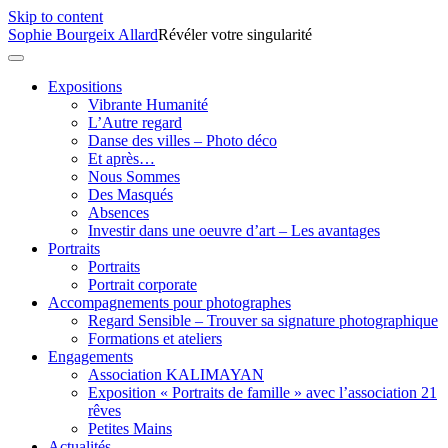
Skip to content
Sophie Bourgeix Allard
Révéler votre singularité
Expositions
Vibrante Humanité
L’Autre regard
Danse des villes – Photo déco
Et après…
Nous Sommes
Des Masqués
Absences
Investir dans une oeuvre d’art – Les avantages
Portraits
Portraits
Portrait corporate
Accompagnements pour photographes
Regard Sensible – Trouver sa signature photographique
Formations et ateliers
Engagements
Association KALIMAYAN
Exposition « Portraits de famille » avec l’association 21
rêves
Petites Mains
Actualités