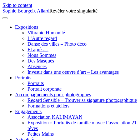
Skip to content
Sophie Bourgeix Allard
Révéler votre singularité
Expositions
Vibrante Humanité
L’Autre regard
Danse des villes – Photo déco
Et après…
Nous Sommes
Des Masqués
Absences
Investir dans une oeuvre d’art – Les avantages
Portraits
Portraits
Portrait corporate
Accompagnements pour photographes
Regard Sensible – Trouver sa signature photographique
Formations et ateliers
Engagements
Association KALIMAYAN
Exposition « Portraits de famille » avec l’association 21
rêves
Petites Mains
Actualités