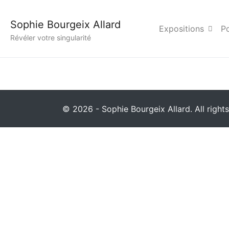
Photo Podium Agency 
Sophie Bourgeix Allard
Expositions
Po
Révéler votre singularité
© 2026 - Sophie Bourgeix Allard. All rights