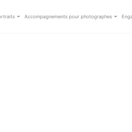
Aix en provence12
rtraits
Accompagnements pour photographes
Eng