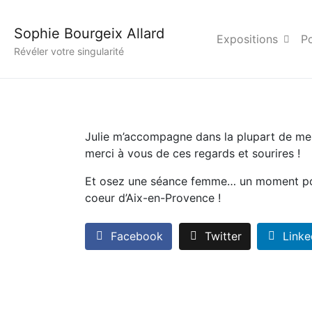
Etre une femme…
Sophie Bourgeix Allard
Expositions
Po
Révéler votre singularité
Julie m’accompagne dans la plupart de mes 
merci à vous de ces regards et sourires !
Et osez une séance femme… un moment pour s
coeur d’Aix-en-Provence !
Facebook
Twitter
Linke