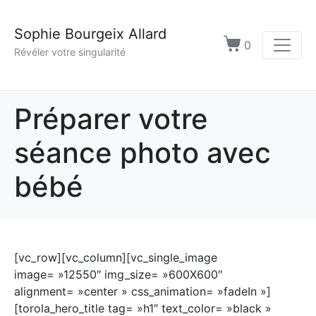
Sophie Bourgeix Allard
0
Révéler votre singularité
Préparer votre
séance photo avec
bébé
[vc_row][vc_column][vc_single_image
image= »12550″ img_size= »600X600″
alignment= »center » css_animation= »fadeIn »]
[torola_hero_title tag= »h1″ text_color= »black »