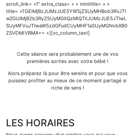
scroll_link= »1″ extra_class= » » minititle= » »
title= »TGElMjBzJUMzJUE5YW5jZSUyMHBob3RvJTI
wZGUlMjB2b3RyZSUyMGIlQzMlQTliJUMzJUE5JTIwL
SUyMFVuJTIwaW5zdGFudCUyMHF1aSUyMGNvbXB0
ZSVDMiVBMA== »][vc_column_text]
Cette séance sera probablement une de vos
premières sorties avec votre bébé !
Alors préparez là pour être sereins et pour que vous
puissiez profiter au mieux de ce moment partagé si
riche de sens !
LES HORAIRES
Nous avons convenu d’un rendez-vous qui vous