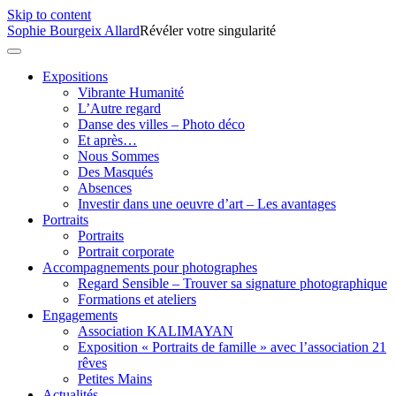
Skip to content
Sophie Bourgeix Allard
Révéler votre singularité
Expositions
Vibrante Humanité
L’Autre regard
Danse des villes – Photo déco
Et après…
Nous Sommes
Des Masqués
Absences
Investir dans une oeuvre d’art – Les avantages
Portraits
Portraits
Portrait corporate
Accompagnements pour photographes
Regard Sensible – Trouver sa signature photographique
Formations et ateliers
Engagements
Association KALIMAYAN
Exposition « Portraits de famille » avec l’association 21
rêves
Petites Mains
Actualités