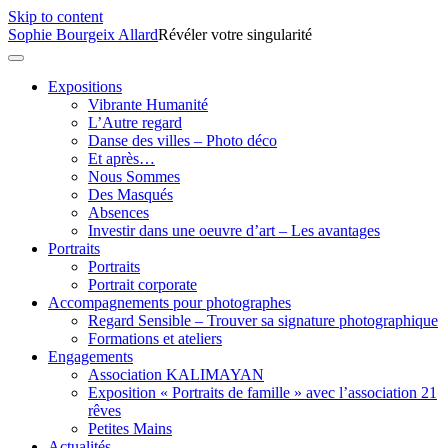
Skip to content
Sophie Bourgeix Allard
Révéler votre singularité
Expositions
Vibrante Humanité
L’Autre regard
Danse des villes – Photo déco
Et après…
Nous Sommes
Des Masqués
Absences
Investir dans une oeuvre d’art – Les avantages
Portraits
Portraits
Portrait corporate
Accompagnements pour photographes
Regard Sensible – Trouver sa signature photographique
Formations et ateliers
Engagements
Association KALIMAYAN
Exposition « Portraits de famille » avec l’association 21
rêves
Petites Mains
Actualités